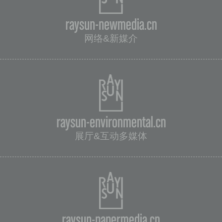
raysun-newmedia.cn
网络&新媒介
raysun-environmental.cn
展厅&互动多媒体
raysun-papermedia.cn