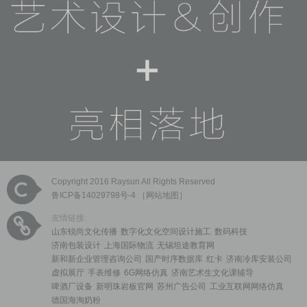
Copyright 2016 Raysun All Rights Reserved
鲁ICP备14029798号-4
［
网站地图
］
友情链接:
山东锐尚文化传播
数字化文化空间设计施工
数码科技
济南包装设计
上海国际物流
无锡坦途教育网
新和新企业管理咨询公司
国产时序数据库
红卡
济南冷库安装公司
虚拟展厅
手表维修
6G网络仿真
济南艺术生文化课辅导
啤酒厂设备
新明珠岩板官网
苏州广告公司
工业互联网网络仿真
德国海淘奶粉